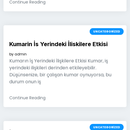
Continue Reading
UNCATEGORIZED
Kumarin İs Yerindeki İliskilere Etkisi
by
admin
Kumarın İş Yerindeki İlişkilere Etkisi Kumar, iş
yerindeki ilişkileri derinden etkileyebilir.
Düşünsenize, bir çalışan kumar oynuyorsa, bu
durum onun iş
Continue Reading
UNCATEGORIZED