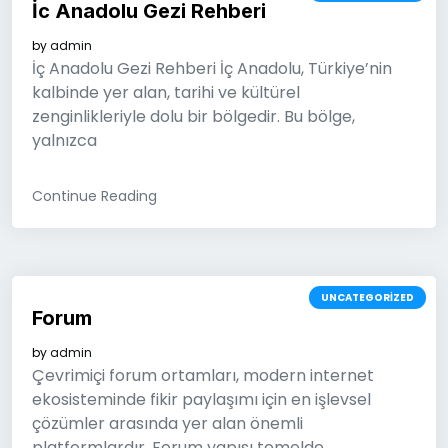
İc Anadolu Gezi Rehberi
by
admin
İç Anadolu Gezi Rehberi İç Anadolu, Türkiye’nin
kalbinde yer alan, tarihi ve kültürel
zenginlikleriyle dolu bir bölgedir. Bu bölge,
yalnızca
Continue Reading
UNCATEGORIZED
Forum
by
admin
Çevrimiçi forum ortamları, modern internet
ekosisteminde fikir paylaşımı için en işlevsel
çözümler arasında yer alan önemli
platformlardır. Forum yapısı temelde,