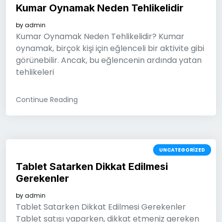
Kumar Oynamak Neden Tehlikelidir
by
admin
Kumar Oynamak Neden Tehlikelidir? Kumar
oynamak, birçok kişi için eğlenceli bir aktivite gibi
görünebilir. Ancak, bu eğlencenin ardında yatan
tehlikeleri
Continue Reading
UNCATEGORIZED
Tablet Satarken Dikkat Edilmesi
Gerekenler
by
admin
Tablet Satarken Dikkat Edilmesi Gerekenler
Tablet satışı yaparken, dikkat etmeniz gereken