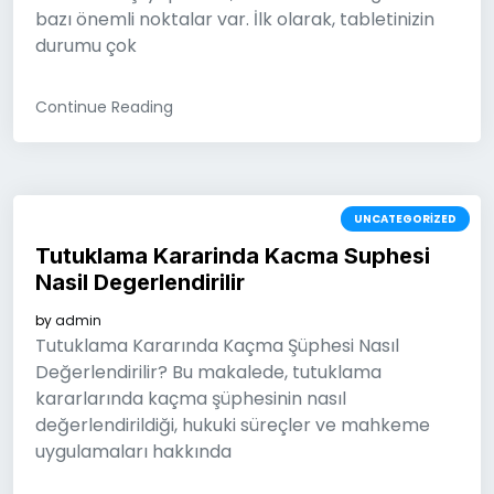
bazı önemli noktalar var. İlk olarak, tabletinizin
durumu çok
Continue Reading
UNCATEGORIZED
Tutuklama Kararinda Kacma Suphesi
Nasil Degerlendirilir
by
admin
Tutuklama Kararında Kaçma Şüphesi Nasıl
Değerlendirilir? Bu makalede, tutuklama
kararlarında kaçma şüphesinin nasıl
değerlendirildiği, hukuki süreçler ve mahkeme
uygulamaları hakkında