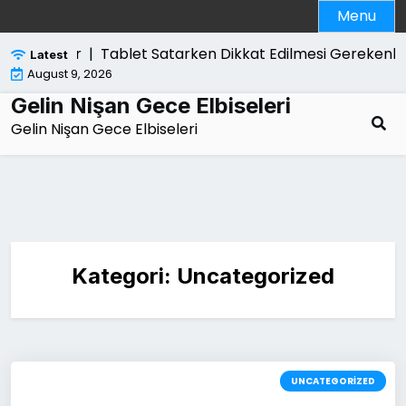
Skip
Menu
to
content
hlikelidir |
Tablet Satarken Dikkat Edilmesi Gerekenler
Latest
August 9, 2026
Gelin Nişan Gece Elbiseleri
Gelin Nişan Gece Elbiseleri
Kategori:
Uncategorized
UNCATEGORIZED