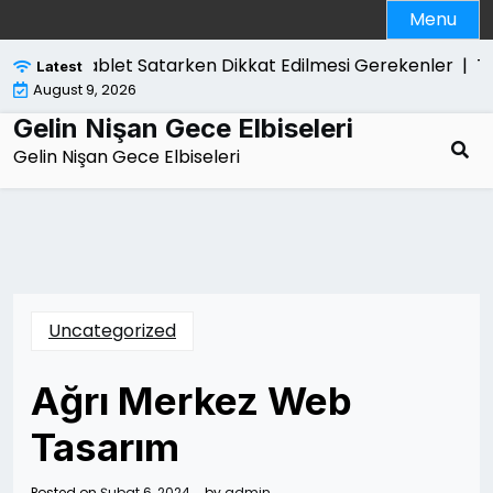
Skip
Menu
to
content
Tablet Satarken Dikkat Edilmesi Gerekenler |
Tutukla
Latest
August 9, 2026
Gelin Nişan Gece Elbiseleri
Gelin Nişan Gece Elbiseleri
Uncategorized
Ağrı Merkez Web
Tasarım
Posted on
Şubat 6, 2024
by
admin