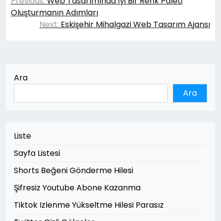
Previous:
Web Tasarımında İyi Bir Renk Paleti
gezinmesi
Oluşturmanın Adımları
Next:
Eskişehir Mihalgazi Web Tasarım Ajansı
Ara
Ara
Liste
Sayfa Listesi
Shorts Beğeni Gönderme Hilesi
Şifresiz Youtube Abone Kazanma
Tiktok Izlenme Yükseltme Hilesi Parasız