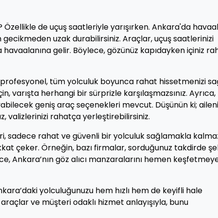
? Özellikle de uçuş saatleriyle yarışırken. Ankara'da havaa
gecikmeden uzak durabilirsiniz. Araçlar, uçuş saatlerinizi
a havaalanına gelir. Böylece, gözünüz kapıdayken içiniz ra
r profesyonel, tüm yolculuk boyunca rahat hissetmenizi sa
n, varışta herhangi bir sürprizle karşılaşmazsınız. Ayrıca,
şıyabilecek geniş araç seçenekleri mevcut. Düşünün ki; ailen
valizlerinizi rahatça yerleştirebilirsiniz.
ri, sadece rahat ve güvenli bir yolculuk sağlamakla kalma
kat çeker. Örneğin, bazı firmalar, sorduğunuz takdirde şe
ece, Ankara’nın göz alıcı manzaralarını hemen keşfetmey
nkara’daki yolculuğunuzu hem hızlı hem de keyifli hale
u araçlar ve müşteri odaklı hizmet anlayışıyla, bunu