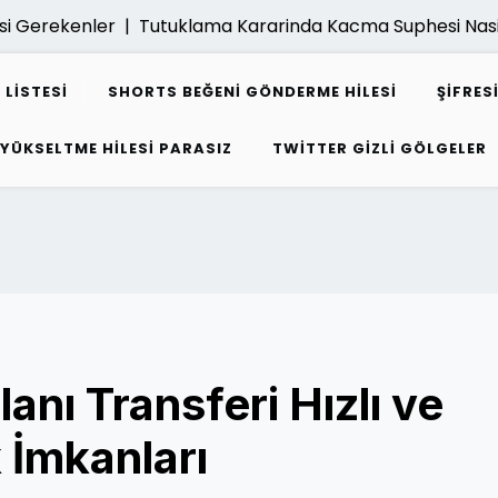
erekenler |
Tutuklama Kararinda Kacma Suphesi Nasil Dege
 LISTESI
SHORTS BEĞENI GÖNDERME HILESI
ŞIFRE
 YÜKSELTME HILESI PARASIZ
TWITTER GIZLI GÖLGELER
nı Transferi Hızlı ve
 İmkanları