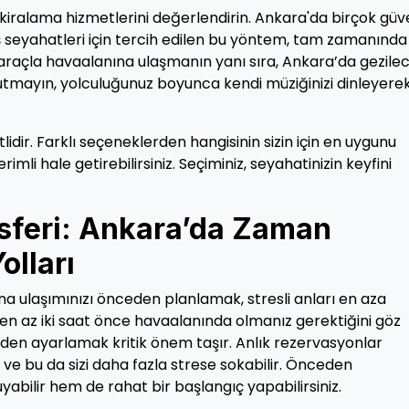
kiralama hizmetlerini değerlendirin. Ankara'da birçok güve
iş seyahatleri için tercih edilen bu yöntem, tam zamanında
ız araçla havaalanına ulaşmanın yanı sıra, Ankara’da gezile
Unutmayın, yolculuğunuz boyunca kendi müziğinizi dinleyere
idir. Farklı seçeneklerden hangisinin sizin için en uygunu
imli hale getirebilirsiniz. Seçiminiz, seyahatinizin keyfini
nsferi: Ankara’da Zaman
olları
a ulaşımınızı önceden planlamak, stresli anları en aza
 en az iki saat önce havaalanında olmanız gerektiğini göz
den ayarlamak kritik önem taşır. Anlık rezervasyonlar
r ve bu da sizi daha fazla strese sokabilir. Önceden
bilir hem de rahat bir başlangıç yapabilirsiniz.