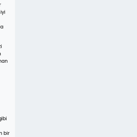
r
iyi
la
i
n
aman
ibi
n bir