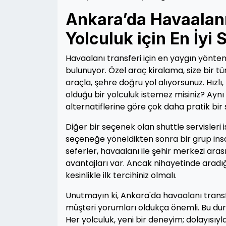
Ankara’da Havaalanı 
Yolculuk için En İyi
Havaalanı transferi için en yaygın yöntem
bulunuyor. Özel araç kiralama, size bir tü
araçla, şehre doğru yol alıyorsunuz. Hızlı
olduğu bir yolculuk istemez misiniz? Ay
alternatiflerine göre çok daha pratik bir
Diğer bir seçenek olan shuttle servisleri
seçeneğe yöneldikten sonra bir grup insan
seferler, havaalanı ile şehir merkezi ara
avantajları var. Ancak nihayetinde aradığ
kesinlikle ilk tercihiniz olmalı.
Unutmayın ki, Ankara'da havaalanı transfe
müşteri yorumları oldukça önemli. Bu durum
Her yolculuk, yeni bir deneyim; dolayısıyla