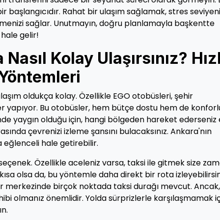
ir başlangıcıdır. Rahat bir ulaşım sağlamak, stres seviyeni
etmenizi sağlar. Unutmayın, doğru planlamayla başkentte
hale gelir!
Nasıl Kolay Ulaşırsınız? Hızl
 Yöntemleri
aşım oldukça kolay. Özellikle EGO otobüsleri, şehir
r yapıyor. Bu otobüsler, hem bütçe dostu hem de konforlu
inde yaygın olduğu için, hangi bölgeden hareket ederseniz 
sırasında çevrenizi izleme şansını bulacaksınız. Ankara'nın
eğlenceli hale getirebilir.
seçenek. Özellikle aceleniz varsa, taksi ile gitmek size za
sa olsa da, bu yöntemle daha direkt bir rota izleyebilirsin
hir merkezinde birçok noktada taksi durağı mevcut. Ancak,
hibi olmanız önemlidir. Yolda sürprizlerle karşılaşmamak iç
ın.