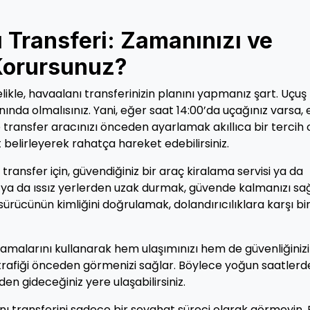
 Transferi: Zamanınızı ve
 Korursunuz?
ikle, havaalanı transferinizin planını yapmanız şart. Uçuş
nda olmalısınız. Yani, eğer saat 14:00’da uçağınız varsa, 
 transfer aracınızı önceden ayarlamak akıllıca bir tercih o
at belirleyerek rahatça hareket edebilirsiniz.
 transfer için, güvendiğiniz bir araç kiralama servisi ya da
lık ya da ıssız yerlerden uzak durmak, güvende kalmanızı sağ
ürücünün kimliğini doğrulamak, dolandırıcılıklara karşı bi
ulamalarını kullanarak hem ulaşımınızı hem de güvenliğinizi
, trafiği önceden görmenizi sağlar. Böylece yoğun saatlerd
gideceğiniz yere ulaşabilirsiniz.
ı transferini sadece bir seyahat süreci olarak görmeyin. 