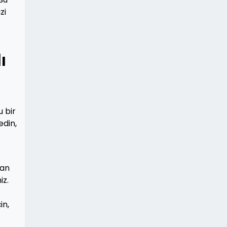
zi
ı
 bir
edin,
man
iz.
in,