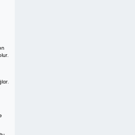
en
lur.
lar.
r
e
Bu