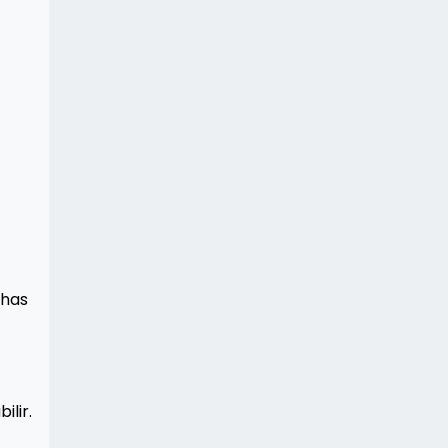
 has
ilir.