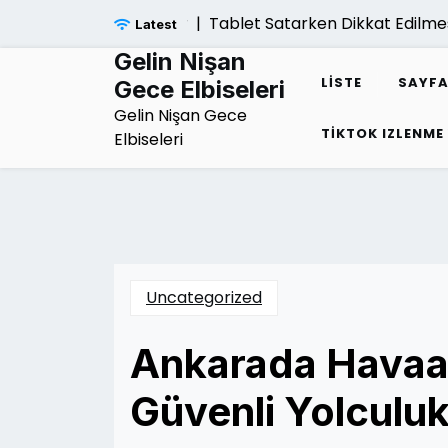
Skip
Tablet Satarken Dikkat Edilmesi G
Latest
to
content
Gelin Nişan
LISTE
SAYFA
Gece Elbiseleri
Gelin Nişan Gece
TIKTOK IZLENME
Elbiseleri
Uncategorized
Ankarada Havaala
Güvenli Yolculuk