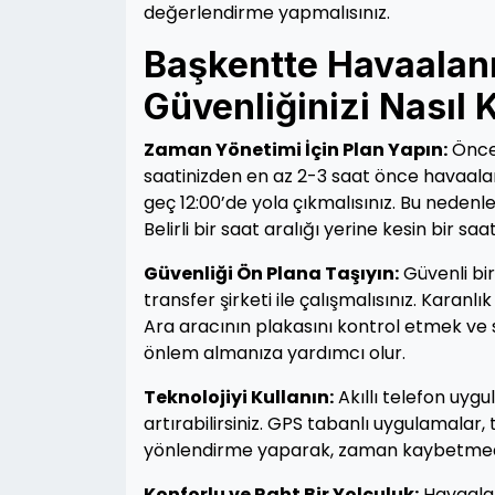
değerlendirme yapmalısınız.
Başkentte Havaalanı
Güvenliğinizi Nasıl
Zaman Yönetimi İçin Plan Yapın:
Öncel
saatinizden en az 2-3 saat önce havaalanı
geç 12:00’de yola çıkmalısınız. Bu nedenle
Belirli bir saat aralığı yerine kesin bir sa
Güvenliği Ön Plana Taşıyın:
Güvenli bir
transfer şirketi ile çalışmalısınız. Karan
Ara aracının plakasını kontrol etmek ve s
önlem almanıza yardımcı olur.
Teknolojiyi Kullanın:
Akıllı telefon uyg
artırabilirsiniz. GPS tabanlı uygulamalar
yönlendirme yaparak, zaman kaybetmeden 
Konforlu ve Raht Bir Yolculuk:
Havaalan