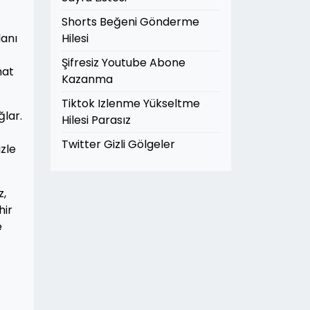
Shorts Beğeni Gönderme
lanı
Hilesi
Şifresiz Youtube Abone
hat
Kazanma
Tiktok Izlenme Yükseltme
ğlar.
Hilesi Parasız
Twitter Gizli Gölgeler
izle
z,
hir
e