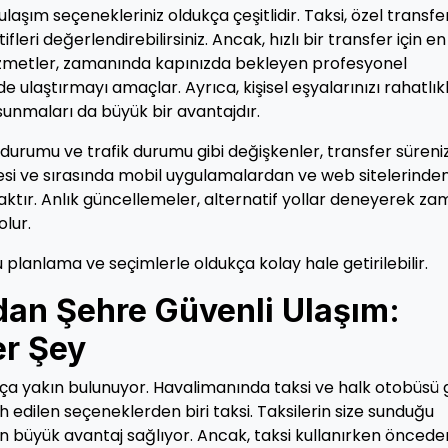
laşım seçenekleriniz oldukça çeşitlidir. Taksi, özel transfe
leri değerlendirebilirsiniz. Ancak, hızlı bir transfer için en 
hizmetler, zamanında kapınızda bekleyen profesyonel
de ulaştırmayı amaçlar. Ayrıca, kişisel eşyalarınızı rahatlık
sunmaları da büyük bir avantajdır.
urumu ve trafik durumu gibi değişkenler, transfer süreniz
ncesi ve sırasında mobil uygulamalardan ve web sitelerinde
aktır. Anlık güncellemeler, alternatif yollar deneyerek z
lur.
 planlama ve seçimlerle oldukça kolay hale getirilebilir.
an Şehre Güvenli Ulaşım:
er Şey
ça yakın bulunuyor. Havalimanında taksi ve halk otobüsü g
h edilen seçeneklerden biri taksi. Taksilerin size sunduğu
rken büyük avantaj sağlıyor. Ancak, taksi kullanırken öncede