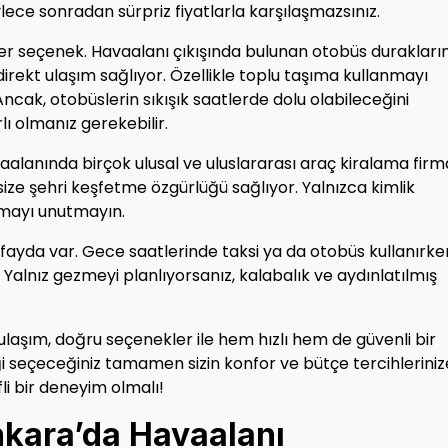
ylece sonradan sürpriz fiyatlarla karşılaşmazsınız.
iğer seçenek. Havaalanı çıkışında bulunan otobüs duraklar
direkt ulaşım sağlıyor. Özellikle toplu taşıma kullanmayı
Ancak, otobüslerin sıkışık saatlerde dolu olabileceğini
ı olmanız gerekebilir.
vaalanında birçok ulusal ve uluslararası araç kiralama firm
size şehri keşfetme özgürlüğü sağlıyor. Yalnızca kimlik
almayı unutmayın.
ayda var. Gece saatlerinde taksi ya da otobüs kullanırke
Yalnız gezmeyi planlıyorsanız, kalabalık ve aydınlatılmış
aşım, doğru seçenekler ile hem hızlı hem de güvenli bir
eği seçeceğiniz tamamen sizin konfor ve bütçe tercihleriniz
fli bir deneyim olmalı!
nkara’da Havaalanı