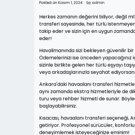
Posted on
Kasım 1, 2024
by
admin
Herkes zamanın değerini biliyor, değil mi
transferi sayesinde, her türlü istenmeyen 
takip eder ve sizin için en uygun zamand
eder!
Havalimanında sizi bekleyen güvenilir bi
Ödemelerinizi ise önceden yapacağınız içi
sizinle birlikte gelen her türlü eşyayı ta
veya arkadaşlarınızla seyahat ediyorsanız, 
Ankara'daki havaalanı transferi hizmetle
aynı zamanda ekstra hizmetleriyle de dik
turu veya rehber hizmeti de sunar. Böyl
başlayabilirsiniz.
Kısacası, havaalanı transferi seçeneği, A
getiriyor. Profesyonel sürücüler, konforl
deneyimlemek isteyeceğinize eminim!