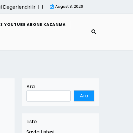
rlendirilir |
E Fatura Hata Mesajlari Ve Cozumleri |
August 8, 2026
Mimar
SIZ YOUTUBE ABONE KAZANMA
Ara
Ara
Liste
Sayfa Listesi