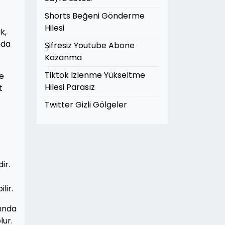
Shorts Beğeni Gönderme
Hilesi
k,
nda
Şifresiz Youtube Abone
Kazanma
Tiktok Izlenme Yükseltme
de
Hilesi Parasız
t
Twitter Gizli Gölgeler
ir.
lir.
sında
lur.