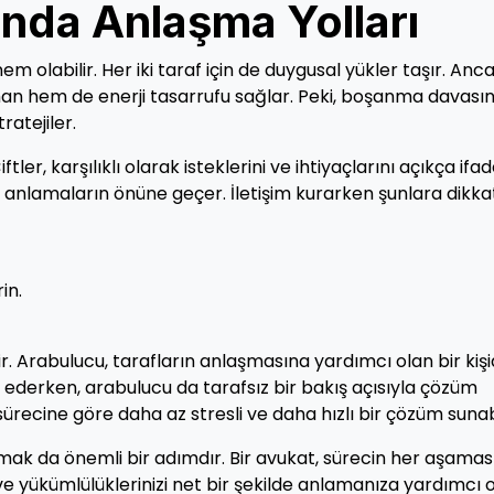
da Anlaşma Yolları
dönem olabilir. Her iki taraf için de duygusal yükler taşır. Anca
n hem de enerji tasarrufu sağlar. Peki, boşanma davası
ratejiler.
tler, karşılıklı olarak isteklerini ve ihtiyaçlarını açıkça ifa
nlış anlamaların önüne geçer. İletişim kurarken şunlara dikka
in.
. Arabulucu, tarafların anlaşmasına yardımcı olan bir kişid
de ederken, arabulucu da tarafsız bir bakış açısıyla çözüm
recine göre daha az stresli ve daha hızlı bir çözüm sunabi
mak da önemli bir adımdır. Bir avukat, sürecin her aşama
 ve yükümlülüklerinizi net bir şekilde anlamanıza yardımcı o