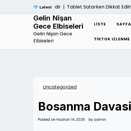
Skip
mak Neden Tehlikelidir |
Tablet Satarken Dikkat Edilme
Latest
to
content
Gelin Nişan
LISTE
SAYFA
Gece Elbiseleri
Gelin Nişan Gece
TIKTOK IZLENME
Elbiseleri
Uncategorized
Bosanma Davasin
Posted on
Haziran 14, 2026
by
admin