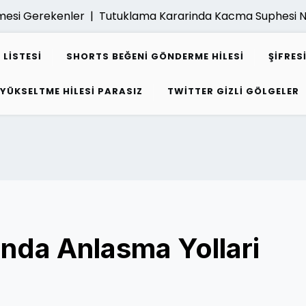
si Gerekenler |
Tutuklama Kararinda Kacma Suphesi Nasil
 LISTESI
SHORTS BEĞENI GÖNDERME HILESI
ŞIFRE
 YÜKSELTME HILESI PARASIZ
TWITTER GIZLI GÖLGELER
da Anlasma Yollari