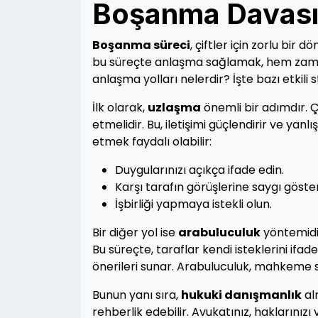
Boşanma Davasın
Boşanma süreci
, çiftler için zorlu bir 
bu süreçte anlaşma sağlamak, hem zama
anlaşma yolları nelerdir? İşte bazı etkili st
İlk olarak,
uzlaşma
önemli bir adımdır. Çif
etmelidir. Bu, iletişimi güçlendirir ve ya
etmek faydalı olabilir:
Duygularınızı açıkça ifade edin.
Karşı tarafın görüşlerine saygı göster
İşbirliği yapmaya istekli olun.
Bir diğer yol ise
arabuluculuk
yöntemidir
Bu süreçte, taraflar kendi isteklerini ifa
önerileri sunar. Arabuluculuk, mahkeme sü
Bunun yanı sıra,
hukuki danışmanlık
al
rehberlik edebilir. Avukatınız, haklarınızı