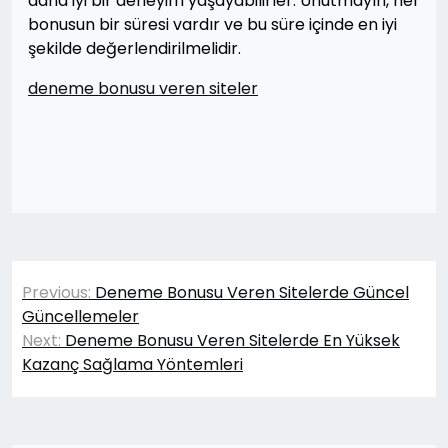
daha iyi bir deneyim yaşayabilirler. Unutmayın, her
bonusun bir süresi vardır ve bu süre içinde en iyi
şekilde değerlendirilmelidir.
deneme bonusu veren siteler
Yazı
Previous:
Deneme Bonusu Veren Sitelerde Güncel
gezinmesi
Güncellemeler
Next:
Deneme Bonusu Veren Sitelerde En Yüksek
Kazanç Sağlama Yöntemleri