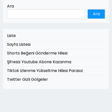
Ara
Ara
Liste
Sayfa Listesi
Shorts Beğeni Gönderme Hilesi
Şifresiz Youtube Abone Kazanma
Tiktok Izlenme Yükseltme Hilesi Parasız
Twitter Gizli Gölgeler