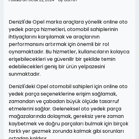
Denizli'de Opel marka araçlara yönelik online oto
yedek parça hizmetleri, otomobil sahiplerinin
ihtiyaçlarını karşılamak ve araçlarının
performansını artırmak için önemli bir rol
oynamaktadır. Bu hizmetler, kullanıcıların kolayca
erişebilecekleri ve güvenilir bir şekilde temin
edebilecekleri geniş bir ürün yelpazesini
sunmaktadır.
Denizli'deki Opel otomobil sahipleri için online oto
yedek parça seçeneklerine erişim sağlamak,
zamandan ve çabadan büyük ölçüde tasarruf
etmelerini sağlar. Geleneksel oto yedek parça
mağazalarında dolaşmak, gereksiz yere zaman
kaybetmek ve doğru parçaları bulmak için birçok
farklı yer gezmek zorunda kalmak gibi sorunları
ortadan kaldırır.