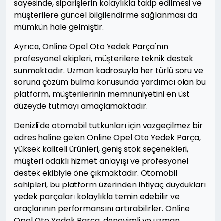
sayesinde, siparişlerin kolaylıkla takip edilmesi ve
müşterilere güncel bilgilendirme sağlanması da
mümkün hale gelmiştir.
Ayrıca, Online Opel Oto Yedek Parça'nın
profesyonel ekipleri, müşterilere teknik destek
sunmaktadır. Uzman kadrosuyla her türlü soru ve
soruna çözüm bulma konusunda yardımcı olan bu
platform, müşterilerinin memnuniyetini en üst
düzeyde tutmayı amaçlamaktadır.
Denizli'de otomobil tutkunları için vazgeçilmez bir
adres haline gelen Online Opel Oto Yedek Parça,
yüksek kaliteli ürünleri, geniş stok seçenekleri,
müşteri odaklı hizmet anlayışı ve profesyonel
destek ekibiyle öne çıkmaktadır. Otomobil
sahipleri, bu platform üzerinden ihtiyaç duydukları
yedek parçaları kolaylıkla temin edebilir ve
araçlarının performansını artırabilirler. Online
Opel Oto Yedek Parça, deneyimli ve uzman