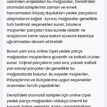
üzerinden erişilebilen bu mağazalar, Denizli'deki
otomobil sahiplerinin zaman ve emek
harcamadan ihtiyaç duydukları yedek parçalara
ulaşmalarını sağlar. Ayrıca, mağazalar genellikle
hızlı teslimat seçenekleri sunar, böylece
müşteriler parçaları kısa sürede alabilir ve
araçlarının tamir veya bakım sürecini kesintiye
uğratmadan devam ettirebilir.
Bunun yanı sıra, online Opel yedek parça
mağazaları müşterilere güvenilir ve kaliteli ürünler
sunar. Orijinal parçaların yanı sıra, yüksek kaliteli
yan sanayi parçaları da genellikle bu
mağazalarda bulunur. Bu sayede müşteriler,
ihtiyaçlarına ve bütçelerine uygun seçenekler
arasından tercih yapabilirler.
Denizli'deki otomobil sahipleri için online Opel
yedek parça mağazaları oldukça önemli bir
kaynak haline gelmiştir. Kolay ulaşılabilirlikleri,