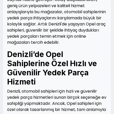
geniş ürün yelpazeleri ve kaliteli hizmet
anlayışlarıyla bu mağazalar, otomobil sahiplerinin
yedek parça ihtiyaçlarını karşılamada büyük bir
kolaylık sağlar. Artık Denizli'de yaşayan Opel araç
sahipleri, güvenilir bir şekilde ihtiyaç duydukları
yedek parçaları temin etmek için online
mağazaları tercih edebilir.
Denizli’de Opel
Sahiplerine Özel Hızlı ve
Güvenilir Yedek Parça
Hizmeti
Denizli, otomobil sahipleri için hızlı ve güvenilir
yedek parça hizmetleri sunan birçok seçeneğe ev
sahipliği yapmaktadır. Ancak, Opel sahipleri için
özel olarak tasarlanmış bir hizmet, tam anlamıyla