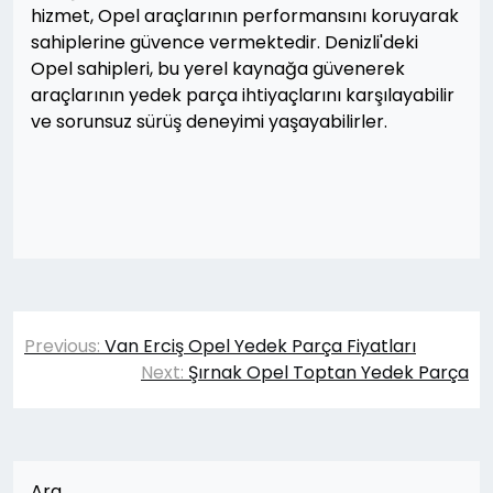
hizmet, Opel araçlarının performansını koruyarak
sahiplerine güvence vermektedir. Denizli'deki
Opel sahipleri, bu yerel kaynağa güvenerek
araçlarının yedek parça ihtiyaçlarını karşılayabilir
ve sorunsuz sürüş deneyimi yaşayabilirler.
Yazı
Previous:
Van Erciş Opel Yedek Parça Fiyatları
gezinmesi
Next:
Şırnak Opel Toptan Yedek Parça
Ara