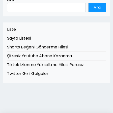
Ara
Liste
Sayfa Listesi
Shorts Beğeni Gönderme Hilesi
Şifresiz Youtube Abone Kazanma
Tiktok Izlenme Yükseltme Hilesi Parasız
Twitter Gizli Gölgeler