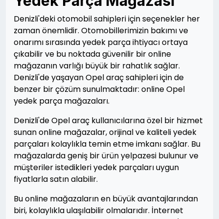
Yedek Parça Mağazası
Denizli'deki otomobil sahipleri için seçenekler her
zaman önemlidir. Otomobillerimizin bakımı ve
onarımı sırasında yedek parça ihtiyacı ortaya
çıkabilir ve bu noktada güvenilir bir online
mağazanın varlığı büyük bir rahatlık sağlar.
Denizli'de yaşayan Opel araç sahipleri için de
benzer bir çözüm sunulmaktadır: online Opel
yedek parça mağazaları.
Denizli'de Opel araç kullanıcılarına özel bir hizmet
sunan online mağazalar, orijinal ve kaliteli yedek
parçaları kolaylıkla temin etme imkanı sağlar. Bu
mağazalarda geniş bir ürün yelpazesi bulunur ve
müşteriler istedikleri yedek parçaları uygun
fiyatlarla satın alabilir.
Bu online mağazaların en büyük avantajlarından
biri, kolaylıkla ulaşılabilir olmalarıdır. İnternet