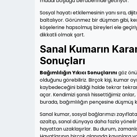
maddi boşluğu beraberinde getiriyor.
Sosyal hayatı etkilemesinin yanı sıra, dij
baltalıyor. Görünmez bir düşman gibi, ke
köşelerine hapsolmuş bireyleri ele geçir
dikkatli olmak şart.
Sanal Kumarın Karanl
Sonuçları
Bağımlılığın Yıkıcı Sonuçlarını
göz önü
olduğunu görebiliriz. Birçok kişi, kumar
kaybedeceğini bildiği halde tekrar tekrar 
açar. Kendimizi şanslı hissettiğimiz anlar
burada, bağımlılığın pençesine düşmüş kiş
Sanal kumar, sosyal bağlarımızı zayıflatabi
azaltıp, sanal dünyaya daha fazla yöneli
hayattan uzaklaşırlar. Bu durum, zamanla
Hayatlarının birçok alanında kayıplara yol