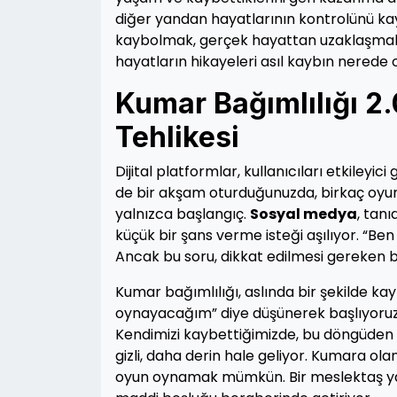
diğer yandan hayatlarının kontrolünü ka
kaybolmak, gerçek hayattan uzaklaşmak
hayatların hikayeleri asıl kaybın nerede 
Kumar Bağımlılığı 2.
Tehlikesi
Dijital platformlar, kullanıcıları etkileyi
de bir akşam oturduğunuzda, birkaç oyu
yalnızca başlangıç.
Sosyal medya
, tanı
küçük bir şans verme isteği aşılıyor. “B
Ancak bu soru, dikkat edilmesi gereken bir
Kumar bağımlılığı, aslında bir şekilde k
oynayacağım” diye düşünerek başlıyoruz,
Kendimizi kaybettiğimizde, bu döngüden 
gizli, daha derin hale geliyor. Kumara ol
oyun oynamak mümkün. Bir meslektaş ya d