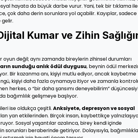
sosyal hayata da büyük darbe vurur. Yani, tek bir tıklama ile
 çok daha derin sorunlara yol açabilir. Kayıplar, sadece
gelir.
Dijital Kumar ve Zihin Sağlığı
r oyun değil; aynı zamanda bireylerin zihinsel durumları
arın sunduğu anlık ödül duygusu
, beynin ödül merkezi
yor. Bir kazanma anı, kişiyi mutlu ediyor, ancak kaybetme
döngü, kişiyi daha fazla oynamaya itiyor ve zamanla kontrol
 herkes, o “bir daha şansımı deneyebilirim” düşüncesiy
da bağımlılık gelişmeye başlıyor.
leri ise oldukça çeşitli.
Anksiyete, depresyon ve sosyal
şılan yan etkilerinden. Birçok insan, kaybettikçe yalnızlaşıy
uruyor. Sosyal yaşantılar azalınca, birey kendi içinde
sorunları beraberinde getiriyor. Dolayısıyla, bağımlılıkl
 artırmak için hayati önem taşıyor.