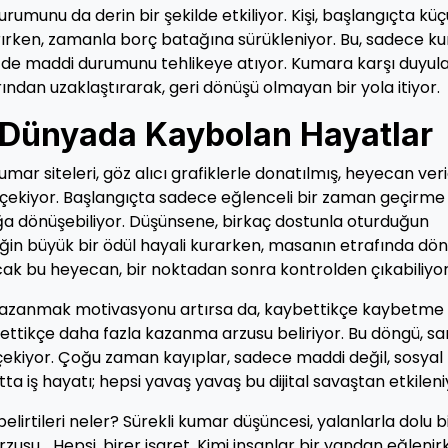
durumunu da derin bir şekilde etkiliyor. Kişi, başlangıçta kü
rırken, zamanla borç batağına sürükleniyor. Bu, sadece k
nin de maddi durumunu tehlikeye atıyor. Kumara karşı duyul
arından uzaklaştırarak, geri dönüşü olmayan bir yola itiyor.
l Dünyada Kaybolan Hayatlar
kumar siteleri, göz alıcı grafiklerle donatılmış, heyecan veri
 çekiyor. Başlangıçta sadece eğlenceli bir zaman geçirme
ğa dönüşebiliyor. Düşünsene, birkaç dostunla oturduğun
ceğin büyük bir ödül hayali kurarken, masanın etrafında dö
ak bu heyecan, bir noktadan sonra kontrolden çıkabiliyor
a kazanmak motivasyonu artırsa da, kaybettikçe kaybetme
ttikçe daha fazla kazanma arzusu beliriyor. Bu döngü, sa
e çekiyor. Çoğu zaman kayıplar, sadece maddi değil, sosyal
tta iş hayatı; hepsi yavaş yavaş bu dijital savaştan etkileni
 belirtileri neler? Sürekli kumar düşüncesi, yalanlarla dolu b
usu… Hepsi, birer işaret. Kimi insanlar bir yandan eğlenir