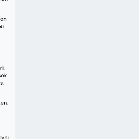
can
bu
li.
çok
s,
ken,
aynı