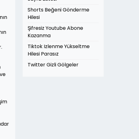
Shorts Beğeni Gönderme
nın
Hilesi
Şifresiz Youtube Abone
nın
Kazanma
Tiktok Izlenme Yükseltme
.
Hilesi Parasız
Twitter Gizli Gölgeler
n
 ve
işim
adar