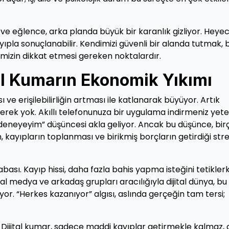
ve eğlence, arka planda büyük bir karanlık gizliyor. Heye
ayıpla sonuçlanabilir. Kendimizi güvenli bir alanda tutmak, 
pimizin dikkat etmesi gereken noktalardır.
ital Kumarın Ekonomik Yıkımı
ı ve erişilebilirliğin artması ile katlanarak büyüyor. Artık
ek yok. Akıllı telefonunuza bir uygulama indirmeniz yeter
 deneyeyim” düşüncesi akla geliyor. Ancak bu düşünce, bir
 kayıpların toplanması ve birikmiş borçların getirdiği stre
bası. Kayıp hissi, daha fazla bahis yapma isteğini tetikler
yal medya ve arkadaş grupları aracılığıyla dijital dünya, bu
yor. “Herkes kazanıyor” algısı, aslında gerçeğin tam tersi;
r: Dijital kumar, sadece maddi kayıplar getirmekle kalmaz, 