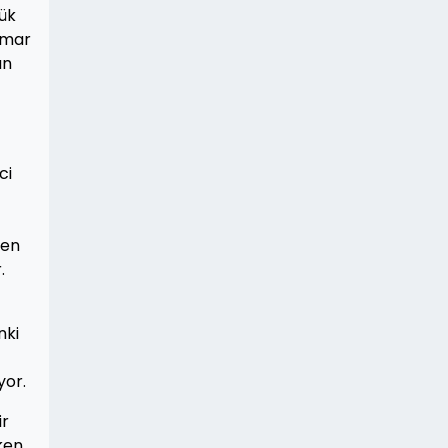
çük
umar
an
ci
nen
.
nki
yor.
ir
ken