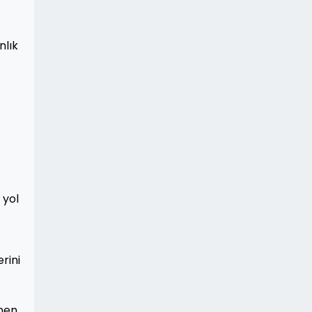
nlık
 yol
rini
enen