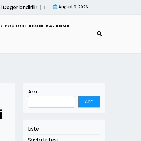
rlendirilir |
E Fatura Hata Mesajlari Ve Cozumleri |
August 9, 2026
Mimar
SIZ YOUTUBE ABONE KAZANMA
Ara
Ara
i
Liste
Sayfa Listesi