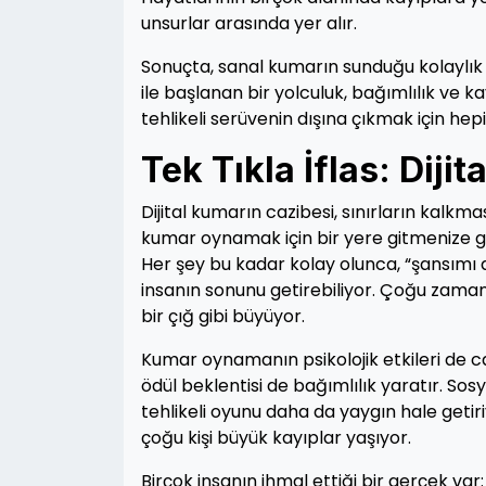
unsurlar arasında yer alır.
Sonuçta, sanal kumarın sunduğu kolaylık 
ile başlanan bir yolculuk, bağımlılık ve k
tehlikeli serüvenin dışına çıkmak için he
Tek Tıkla İflas: Dij
Dijital kumarın cazibesi, sınırların kalkmas
kumar oynamak için bir yere gitmenize ger
Her şey bu kadar kolay olunca, “şansımı
insanın sonunu getirebiliyor. Çoğu zaman,
bir çığ gibi büyüyor.
Kumar oynamanın psikolojik etkileri de ca
ödül beklentisi de bağımlılık yaratır. Sos
tehlikeli oyunu daha da yaygın hale getiri
çoğu kişi büyük kayıplar yaşıyor.
Birçok insanın ihmal ettiği bir gerçek va