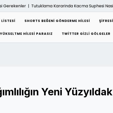
rekenler |
Tutuklama Kararinda Kacma Suphesi Nasil Dege
 LISTESI
SHORTS BEĞENI GÖNDERME HILESI
ŞIFRE
 YÜKSELTME HILESI PARASIZ
TWITTER GIZLI GÖLGELER
ımlılığın Yeni Yüzyıldak