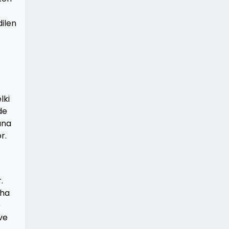
ilen
lki
de
ana
r.
.
aha
e
ve