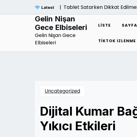
Skip
Tablet Satarken Dikkat Edilmesi Ge
Latest
to
content
Gelin Nişan
LISTE
SAYFA
Gece Elbiseleri
Gelin Nişan Gece
TIKTOK IZLENME
Elbiseleri
Uncategorized
Dijital Kumar Bağ
Yıkıcı Etkileri