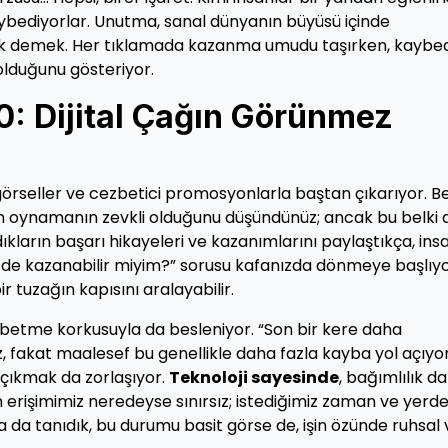
ybediyorlar. Unutma, sanal dünyanın büyüsü içinde
 demek. Her tıklamada kazanma umudu taşırken, kaybed
olduğunu gösteriyor.
0: Dijital Çağın Görünmez
ci görseller ve cezbetici promosyonlarla baştan çıkarıyor. Be
n oynamanın zevkli olduğunu düşündünüz; ancak bu belki 
dıkların başarı hikayeleri ve kazanımlarını paylaştıkça, ins
en de kazanabilir miyim?” sorusu kafanızda dönmeye başlıyo
 tuzağın kapısını aralayabilir.
aybetme korkusuyla da besleniyor. “Son bir kere daha
 fakat maalesef bu genellikle daha fazla kayba yol açıyor
çıkmak da zorlaşıyor.
Teknoloji sayesinde
, bağımlılık d
an erişimimiz neredeyse sınırsız; istediğimiz zaman ve yerd
a tanıdık, bu durumu basit görse de, işin özünde ruhsal 