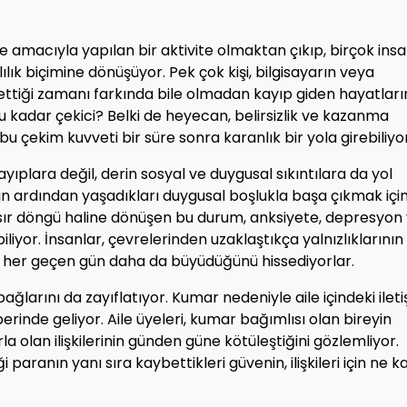
amacıyla yapılan bir aktivite olmaktan çıkıp, birçok insa
lık biçimine dönüşüyor. Pek çok kişi, bilgisayarın veya
ttiği zamanı farkında bile olmadan kayıp giden hayatları
bu kadar çekici? Belki de heyecan, belirsizlik ve kazanma
bu çekim kuvveti bir süre sonra karanlık bir yola girebiliyor
yıplara değil, derin sosyal ve duygusal sıkıntılara da yol
arın ardından yaşadıkları duygusal boşlukla başa çıkmak içi
sır döngü haline dönüşen bu durum, anksiyete, depresyon
ebiliyor. İnsanlar, çevrelerinden uzaklaştıkça yalnızlıklarının
ın her geçen gün daha da büyüdüğünü hissediyorlar.
bağlarını da zayıflatıyor. Kumar nedeniyle aile içindeki ilet
rinde geliyor. Aile üyeleri, kumar bağımlısı olan bireyin
la olan ilişkilerinin günden güne kötüleştiğini gözlemliyor.
paranın yanı sıra kaybettikleri güvenin, ilişkileri için ne k