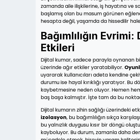
zamanda aile ilişkilerine, iş hayatına ve 
başlamış olan bu masum görünen eğlence,
hesapta değil, yaşamda da hissedilir hale 
Bağımlılığın Evrimi: 
Etkileri
Dijital kumar, sadece parayla oynanan bi
üzerinde ağır etkiler yaratabiliyor.
Oyunl
uyararak kullanıcıları adeta kendine çeki
durumu ise hayal kırıklığı yaratıyor. Bu 
kaybetmesine neden oluyor. Hemen hemen
baş başa kalmıştır. İşte tam da bu nokta
Dijital kumarın zihin sağlığı üzerindeki etki
izolasyon
, bu bağımlılığın sıkça karşıla
bu yalnızlık duygusu kısır bir döngü oluşt
kayboluyor. Bu durum, zamanla daha derin 
mücadele etmek, bireyin yaşam kalitesini