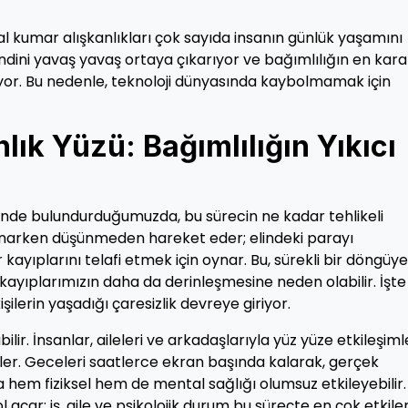
ital kumar alışkanlıkları çok sayıda insanın günlük yaşamını
ndini yavaş yavaş ortaya çıkarıyor ve bağımlılığın en kara
iyor. Bu nedenle, teknoloji dünyasında kaybolmamak için
ık Yüzü: Bağımlılığın Yıkıcı
nde bulundurduğumuzda, bu sürecin ne kadar tehlikeli
 oynarken düşünmeden hareket eder; elindeki parayı
kayıplarını telafi etmek için oynar. Bu, sürekli bir döngüye
, kayıplarımızın daha da derinleşmesine neden olabilir. İşte
ilerin yaşadığı çaresizlik devreye giriyor.
lir. İnsanlar, aileleri ve arkadaşlarıyla yüz yüze etkileşimle
rler. Geceleri saatlerce ekran başında kalarak, gerçek
 hem fiziksel hem de mental sağlığı olumsuz etkileyebilir.
 açar; iş, aile ve psikolojik durum bu süreçte en çok etkil