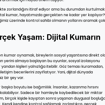
mekte zorlandığını itiraf ediyor ama bu durumdan kurtulmak
ital kumar, hayatımızda gerçekten ne kadar yer kaplıyor?
ceğimiz üzerinde kontrol sahibi olmanın yollarını aramak ço
rçek Yaşam: Dijital Kumarın
den kumar oynamak, bireylerin sosyal yaşantısına direkt ol
ın yerini almaya başlayan bu oyunlar, sosyal izolasyonu
r yandan kişileri yalnızlığa itebilir. Göz teması kuramadan,
tişim becerilerini zayıflatıyor. Yani, dijital dünyada
z bir şey var.
r başka boyutu ise bağımlılık. İnsanlar, kazanma hırsını
 kalabiliyor. Sadece bir hamleyle kaybedilecek bir miktar
urum, birçok kişide kayıptan sonra yaşanan duygusal boşluğ
. Kendi kendine kontrol sağlamak zorlaştıkça, gerçek