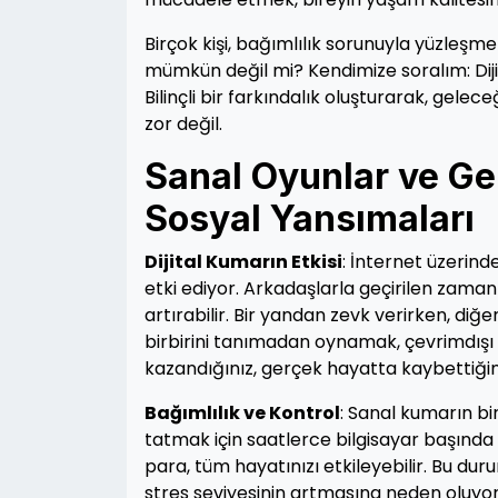
Birçok kişi, bağımlılık sorunuyla yüzleş
mümkün değil mi? Kendimize soralım: Dij
Bilinçli bir farkındalık oluşturarak, gele
zor değil.
Sanal Oyunlar ve Ge
Sosyal Yansımaları
Dijital Kumarın Etkisi
: İnternet üzerin
etki ediyor. Arkadaşlarla geçirilen zaman
artırabilir. Bir yandan zevk verirken, diğe
birbirini tanımadan oynamak, çevrimdışı ile
kazandığınız, gerçek hayatta kaybettiğini
Bağımlılık ve Kontrol
: Sanal kumarın bi
tatmak için saatlerce bilgisayar başında
para, tüm hayatınızı etkileyebilir. Bu d
stres seviyesinin artmasına neden oluyor