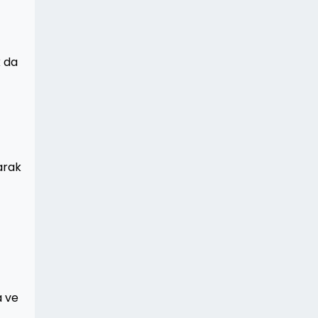
k da
arak
a ve