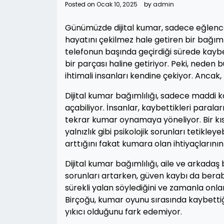
Posted on
Ocak 10, 2025
by
admin
Günümüzde dijital kumar, sadece eğlence 
hayatını çekilmez hale getiren bir bağımlı
telefonun başında geçirdiği sürede kaybe
bir parçası haline getiriyor. Peki, neden 
ihtimali insanları kendine çekiyor. Ancak, 
Dijital kumar bağımlılığı, sadece maddi ka
açabiliyor. İnsanlar, kaybettikleri paral
tekrar kumar oynamaya yöneliyor. Bir kı
yalnızlık gibi psikolojik sorunları tetikley
arttığını fakat kumara olan ihtiyaçların
Dijital kumar bağımlılığı, aile ve arkadaş 
sorunları artarken, güven kaybı da berabe
sürekli yalan söylediğini ve zamanla onlar
Birçoğu, kumar oyunu sırasında kaybettiği 
yıkıcı olduğunu fark edemiyor.