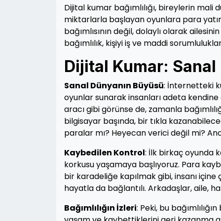
Dijital kumar bağımlılığı, bireylerin mali 
miktarlarla başlayan oyunlara para yatı
bağımlısının değil, dolaylı olarak ailesi
bağımlılık, kişiyi iş ve maddi sorumlulukl
Dijital Kumar: Sana
Sanal Dünyanın Büyüsü
: İnternetteki 
oyunlar sunarak insanları adeta kendine
aracı gibi görünse de, zamanla bağımlılı
bilgisayar başında, bir tıkla kazanabile
paralar mı? Heyecan verici değil mi? Anc
Kaybedilen Kontrol
: İlk birkaç oyund
korkusu yaşamaya başlıyoruz. Para kaybe
bir karadeliğe kapılmak gibi, insanı için
hayatla da bağlantılı. Arkadaşlar, aile, ha
Bağımlılığın İzleri
: Peki, bu bağımlılığın
yaşam ve kaybettiklerini geri kazanma arz