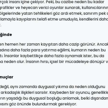
irçok insanı içine çekiyor. Peki, bu cazibe neden bu kadar
afikler ve heyecan verici oyunlar sunarak, kullanıcılarını
ölgelerinde yatan tehlikeleri göz ardı etmek, sanırım pek 
ıklamayla kayıplarını telafi etme umuduyla, kendilerini dah
.
iğinde
en hemen her zaman kayıptan daha cazip görünür. Ancak
 adına daha fazla para yatırma eğilimi, kumarın neden bu
ıtı. İnsanlar kaybettikçe daha fazla oynamak ister, bu da
a neden olur. İnsanın hırsı, içsel bir mücadeleye dönüşür 
onuçlar
a değil, aynı zamanda duygusal yıkıma da neden olduğunu
rkadaşlık ilişkileri sarsılır. Kaybeden bir oyuncu, genellikl
arın yaşadığı bu duygusal boşluğu anlamak, belki dışarıda
ısını göz önünde bulundurmak gerekiyor.