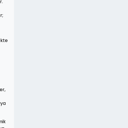
r.
r;
ekte
e
er,
aya
mik