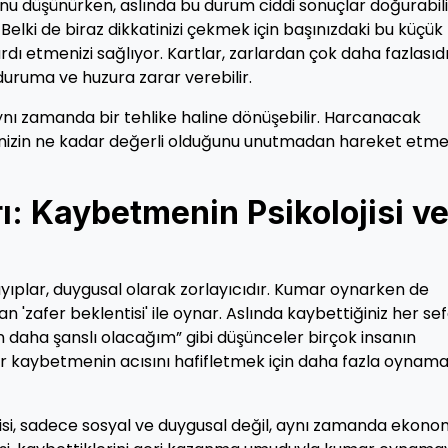
ğunu düşünürken, aslında bu durum ciddi sonuçlar doğurabili
lir. Belki de biraz dikkatinizi çekmek için başınızdaki bu küçük
dı etmenizi sağlıyor. Kartlar, zarlardan çok daha fazlasıdı
 duruma ve huzura zarar verebilir.
aynı zamanda bir tehlike haline dönüşebilir. Harcanacak
ojinizin ne kadar değerli olduğunu unutmadan hareket etm
ı: Kaybetmenin Psikolojisi v
ıplar, duygusal olarak zorlayıcıdır. Kumar oynarken de
 'zafer beklentisi' ile oynar. Aslında kaybettiğiniz her sef
n daha şanslı olacağım” gibi düşünceler birçok insanın
nlar kaybetmenin acısını hafifletmek için daha fazla oynam
si, sadece sosyal ve duygusal değil, aynı zamanda ekono