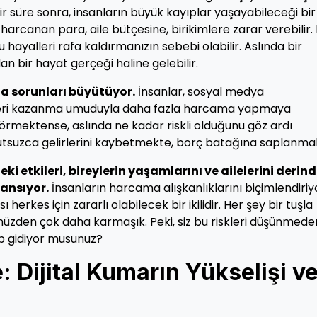
r süre sonra, insanların büyük kayıplar yaşayabileceği bir
rcanan para, aile bütçesine, birikimlere zarar verebilir.
bu hayalleri rafa kaldırmanızın sebebi olabilir. Aslında bir
an bir hayat gerçeği haline gelebilir.
da sorunları büyütüyor.
İnsanlar, sosyal medya
ı geri kazanma umuduyla daha fazla harcama yapmaya
 görmektense, aslında ne kadar riskli olduğunu göz ardı
umutsuzca gelirlerini kaybetmekte, borç batağına saplanma
i etkileri, bireylerin yaşamlarını ve ailelerini derin
yansıyor.
İnsanların harcama alışkanlıklarını biçimlendiriy
 herkes için zararlı olabilecek bir ikilidir. Her şey bir tuşla
üzden çok daha karmaşık. Peki, siz bu riskleri düşünmede
p gidiyor musunuz?
 Dijital Kumarın Yükselişi v