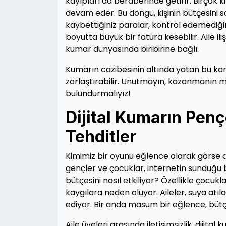
kayıpları da beraberinde getirir. Birçok
devam eder. Bu döngü, kişinin bütçesini 
kaybettiğiniz paralar, kontrol edemediğin
boyutta büyük bir fatura kesebilir. Aile il
kumar dünyasında biribirine bağlı.
Kumarın cazibesinin altında yatan bu kar
zorlaştırabilir. Unutmayın, kazanmanın 
bulundurmalıyız!
Dijital Kumarın Penç
Tehditler
Kimimiz bir oyunu eğlence olarak görse de,
gençler ve çocuklar, internetin sunduğu bu
bütçesini nasıl etkiliyor? Özellikle çocuk
kaygılara neden oluyor. Aileler, suya atıl
ediyor. Bir anda masum bir eğlence, büt
Aile üyeleri arasında iletişimsizlik, dijit