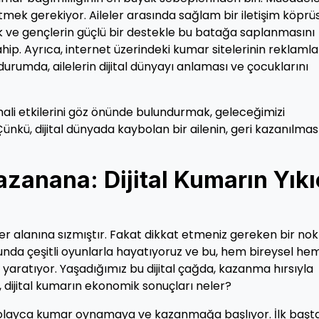
mek gerekiyor. Aileler arasında sağlam bir iletişim köprü
k ve gençlerin güçlü bir destekle bu batağa saplanmasını
ip. Ayrıca, internet üzerindeki kumar sitelerinin reklamla
u durumda, ailelerin dijital dünyayı anlaması ve çocuklarını
 mali etkilerini göz önünde bulundurmak, geleceğimizi
nkü, dijital dünyada kaybolan bir ailenin, geri kazanılmas
anana: Dijital Kumarın Yıkı
er alanına sızmıştır. Fakat dikkat etmeniz gereken bir no
cunda çeşitli oyunlarla hayatıyoruz ve bu, hem bireysel he
yaratıyor. Yaşadığımız bu dijital çağda, kazanma hırsıyla
 dijital kumarın ekonomik sonuçları neler?
 kolayca kumar oynamaya ve kazanmağa başlıyor. İlk başt