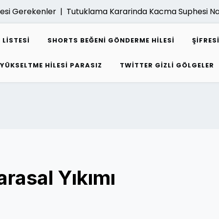
 Gerekenler |
Tutuklama Kararinda Kacma Suphesi Nasil De
 LISTESI
SHORTS BEĞENI GÖNDERME HILESI
ŞIFRE
 YÜKSELTME HILESI PARASIZ
TWITTER GIZLI GÖLGELER
arasal Yıkımı