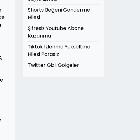
n
Shorts Beğeni Gönderme
de
Hilesi
a
Şifresiz Youtube Abone
Kazanma
Tiktok Izlenme Yükseltme
Hilesi Parasız
,
Twitter Gizli Gölgeler
ve
e
n