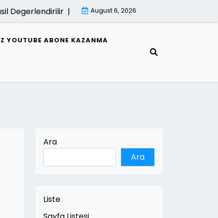
gerlendirilir |
E Fatura Hata Mesajlari Ve Cozumleri |
August 6, 2026
Mi
SIZ YOUTUBE ABONE KAZANMA
Ara
Ara
Liste
Sayfa Listesi