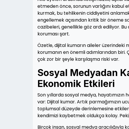
etmeden önce, sorunun varlığını kabul et
kurmak, bu tehlikenin ciddiyetini anlama
engellemek açısından kritik bir öneme sah
cazibeleri, genellikle göz ardı ediliyor. B
koruması şart.
Özetle, dijital kumarın aileler üzerindeki
korumanın en önemli adımlarından biri. Çü
çok zor bir şeyle karşılaşma riski var.
Sosyal Medyadan Kaz
Ekonomik Etkileri
Son yıllarda sosyal medya, hayatımızın h
var: Dijital kumar. Artık parmağımızın u
toplumsal düzeyde derinlemesine etkiler 
kendimizi kaybetmek oldukça kolay. Peki,
Birçok insan, sosyal medya aracılığıyla