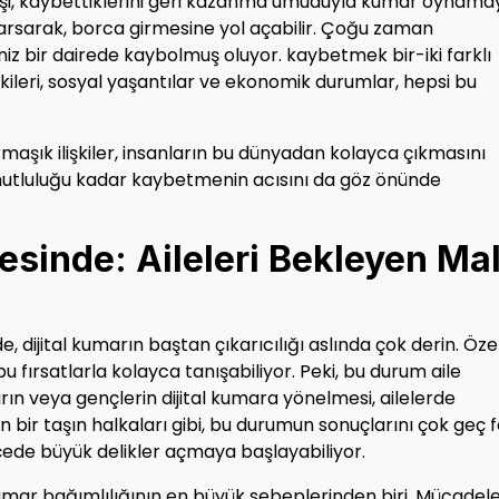
 kişi, kaybettiklerini geri kazanma umuduyla kumar oynama
sarsarak, borca girmesine yol açabilir. Çoğu zaman
iz bir dairede kaybolmuş oluyor. kaybetmek bir-iki farklı
işkileri, sosyal yaşantılar ve ekonomik durumlar, hepsi bu
maşık ilişkiler, insanların bu dünyadan kolayca çıkmasını
mutluluğu kadar kaybetmenin acısını da göz önünde
esinde: Aileleri Bekleyen Mal
 dijital kumarın baştan çıkarıcılığı aslında çok derin. Özel
 fırsatlarla kolayca tanışabiliyor. Peki, bu durum aile
ların veya gençlerin dijital kumara yönelmesi, ailelerde
an bir taşın halkaları gibi, bu durumun sonuçlarını çok geç 
çede büyük delikler açmaya başlayabiliyor.
al kumar bağımlılığının en büyük sebeplerinden biri. Mücadel