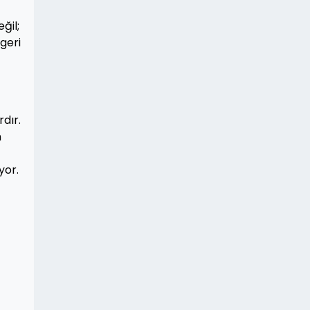
ğil;
geri
dır.
n
yor.