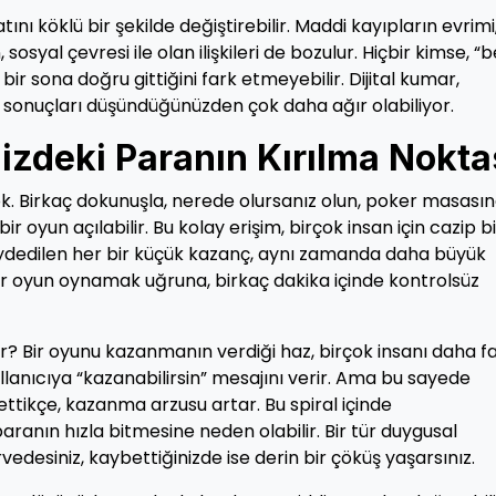
atını köklü bir şekilde değiştirebilir. Maddi kayıpların evrimi
 sosyal çevresi ile olan ilişkileri de bozulur. Hiçbir kimse, “
r sona doğru gittiğini fark etmeyebilir. Dijital kumar,
, sonuçları düşündüğünüzden çok daha ağır olabiliyor.
izdeki Paranın Kırılma Nokta
. Birkaç dokunuşla, nerede olursanız olun, poker masası
bir oyun açılabilir. Bu kolay erişim, birçok insan için cazip bi
aydedilen her bir küçük kazanç, aynı zamanda daha büyük
bir oyun oynamak uğruna, birkaç dakika içinde kontrolsüz
iyor? Bir oyunu kazanmanın verdiği haz, birçok insanı daha f
llanıcıya “kazanabilirsin” mesajını verir. Ama bu sayede
ttikçe, kazanma arzusu artar. Bu spiral içinde
aranın hızla bitmesine neden olabilir. Bir tür duygusal
edesiniz, kaybettiğinizde ise derin bir çöküş yaşarsınız.