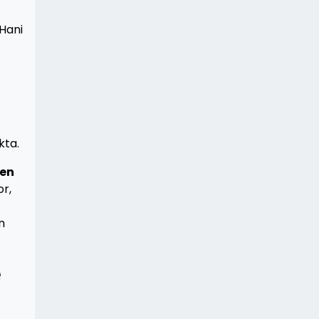
 Hani
kta.
den
or,
n
e