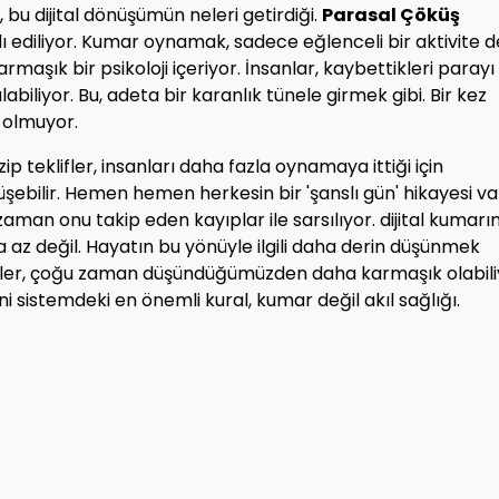
 bu dijital dönüşümün neleri getirdiği.
Parasal Çöküş
ediliyor. Kumar oynamak, sadece eğlenceli bir aktivite de
şık bir psikoloji içeriyor. İnsanlar, kaybettikleri parayı 
liyor. Bu, adeta bir karanlık tünele girmek gibi. Bir kez
 olmuyor.
teklifler, insanları daha fazla oynamaya ittiği için
üşebilir. Hemen hemen herkesin bir 'şanslı gün' hikayesi var
aman onu takip eden kayıplar ile sarsılıyor. dijital kumarı
az değil. Hayatın bu yönüyle ilgili daha derin düşünmek
çekler, çoğu zaman düşündüğümüzden daha karmaşık olabili
i sistemdeki en önemli kural, kumar değil akıl sağlığı.