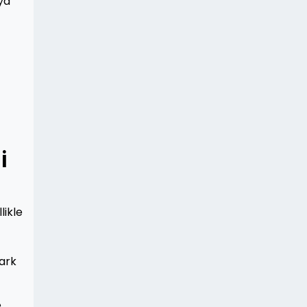
ya
i
likle
fark
e