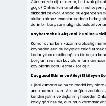
Günümüzde dijital kumar, bir tuzak gibi b
güçlü? Online kumar siteleri, muhteşem gr
dikkatini çekiyor. Ancak, bu eğlencenin g
akıllıca olmaz. İnsanlar, sadece birkaç t
derin bir borç sarmalığında bulabiliyorlar
Kaybetmek Bir Alışkanlık Haline Geld
Kumar oynarken, kazanma olasılığı hem
kaybedenlerin bu kayıpları telafi etmek
kadar yıkıcı olabileceğinin bir başka kan
borçların ve mali kayıpların tırmanmasın
kayıplarını kabul etmek zorlaşır.
Duygusal Etkiler ve Aileyi Etkileyen S
Dijital kumarın yalnızca maddi kayıplar
unutmamak lazım. Aile bağları zedelenir, a
kendini yalnız ve dışlanmış hisseder. Onl
kolay görünse de, durumun karmaşık yap