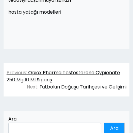
tedaviyi düşünmüyorsunuz?
hasta yatağı modelleri
Yazı
Previous:
Opiox Pharma Testosterone Cypionate
gezinmesi
250 Mg 10 Ml Sipariş
Next:
Futbolun Doğuşu Tarihçesi ve Gelişimi
Ara
Ara