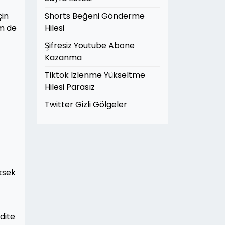
çin
Shorts Beğeni Gönderme
em de
Hilesi
Şifresiz Youtube Abone
Kazanma
Tiktok Izlenme Yükseltme
Hilesi Parasız
Twitter Gizli Gölgeler
ksek
idite