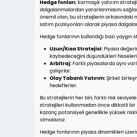
Hedge fonları
, karmaşık yatırım stratejil
dalgalanmalardan yararlanmasını sağlar. P
önemli olan, bu stratejilerin arkasındak
satım pozisyonları alarak piyasa dalgal
Hedge fonlarının kullandığı bazı yaygın str
Uzun/Kısa Stratejisi:
Piyasa değerin
kaybedeceğini düşündükleri hisseleri 
Arbitraj:
Farklı piyasalarda aynı var
çalışırlar.
Olay Tabanlı Yatırım:
Şirket birleş
hedeflerler.
Bu stratejilerin her biri, farklı risk seviy
stratejileri kullanmadan önce dikkatli bir
kazanç potansiyeli genellikle yüksek riskle
olmalısınız.
Hedge fonlarının piyasa dinamikleri üzerin