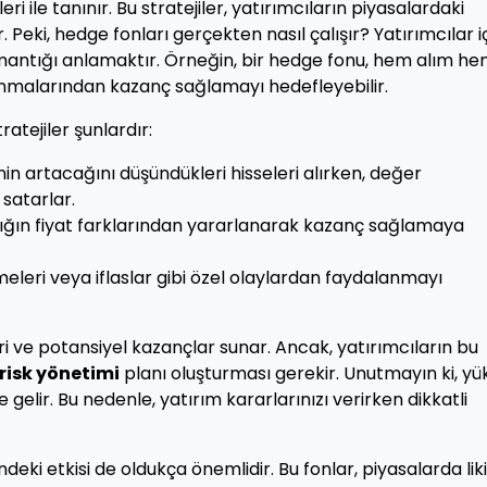
eri ile tanınır. Bu stratejiler, yatırımcıların piyasalardaki
eki, hedge fonları gerçekten nasıl çalışır? Yatırımcılar i
i mantığı anlamaktır. Örneğin, bir hedge fonu, hem alım h
anmalarından kazanç sağlamayı hedefleyebilir.
atejiler şunlardır:
in artacağını düşündükleri hisseleri alırken, değer
satarlar.
lığın fiyat farklarından yararlanarak kazanç sağlamaya
meleri veya iflaslar gibi özel olaylardan faydalanmayı
eleri ve potansiyel kazançlar sunar. Ancak, yatırımcıların bu
risk yönetimi
planı oluşturması gerekir. Unutmayın ki, yü
 gelir. Bu nedenle, yatırım kararlarınızı verirken dikkatli
deki etkisi de oldukça önemlidir. Bu fonlar, piyasalarda lik