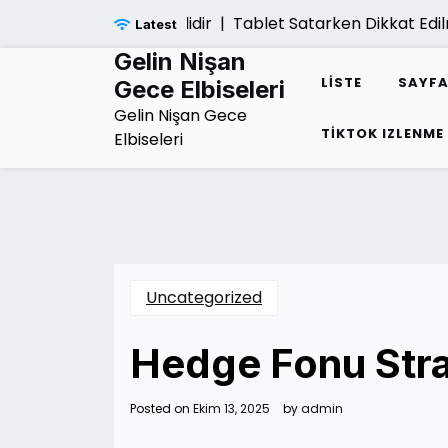
Skip
namak Neden Tehlikelidir |
Tablet Satarken Dikkat Edil
Latest
to
content
Gelin Nişan
LISTE
SAYFA
Gece Elbiseleri
Gelin Nişan Gece
TIKTOK IZLENME
Elbiseleri
Uncategorized
Hedge Fonu Strat
Posted on
Ekim 13, 2025
by
admin