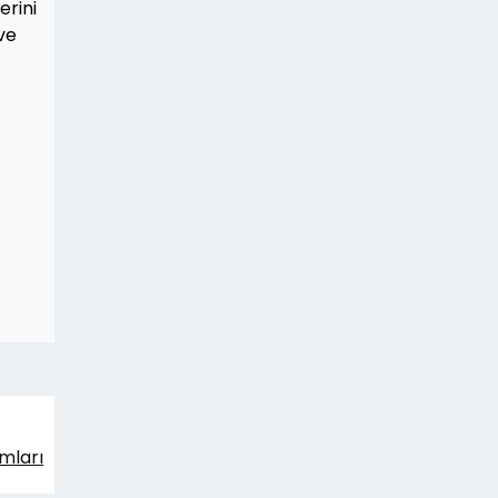
erini
ve
mları