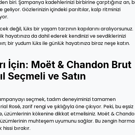
en biri. Şampanya kadehlerinizi birbirine çarptığınız an, b
geliyor. Gözlerinizin içindeki parıltılar, kalp ritminizi
yor.
ek değil, lüks bir yaşam tarzının kapılarını aralıyorsunuz.
k hayatınıza da dahil ederek kendinizi ve sevdiklerinizi
yapın; bir yudum lüks ile günlük hayatınıza biraz neşe katın.
ı İçin: Moët & Chandon Brut
ıl Seçmeli ve Satın
şampanyayı seçmek, tadım deneyiminizi tamamen
l Rosé, zarif rengi ve şıklığıyla öne çıkıyor. Peki, bu eşsiz
, üzümlerinin kökenine dikkat etmelisiniz. Moët & Chando
r üzümlerinin muhteşem uyumunu sağlar. Bu zengin harma
hissi bırakır.