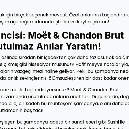
 için birçok seçenek mevcut. Özel anlarınızı taçlandırar
m içeceğin sırlarını keşfedin ve keyfini çıkarın!
ncisi: Moët & Chandon Brut
utulmaz Anılar Yaratın!
slında sıradan bir içecekten çok daha fazlası. Kokladığın
e çıkmış gibi hissediyor musunuz? Hafif meyve notalarıyla,
maların vazgeçilmezi haline geliyor. Peki, bu şampanya ne
rda, anlık sevinçlerinizi ölümsüzleştiren bir dost kadar önem
arınızı ne ile taçlandırıyorsunuz? Moët & Chandon Brut
 aynı zamanda unutulmaz anların anahtarı. Düğünlerde, d
nde bile, bir kadeh bu muhteşem şampanya, o anı daha d
 kutlamanın baş tacı!
şleşen bu şampanya, adeta bir sanat eseri gibi. Sushi ile
 özgün tat, misafirlerinizi büyüleyecek. İnanın bana, bu