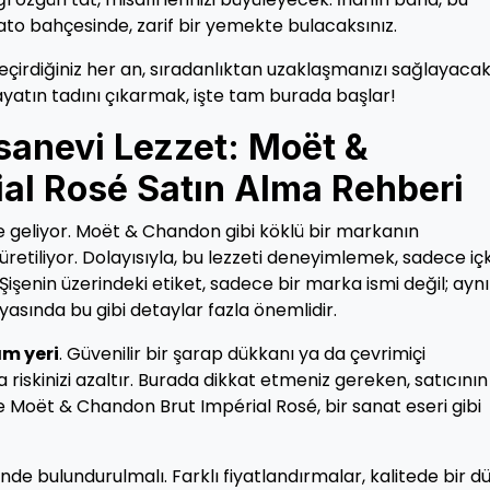
to bahçesinde, zarif bir yemekte bulacaksınız.
çirdiğiniz her an, sıradanlıktan uzaklaşmanızı sağlayaca
ayatın tadını çıkarmak, işte tam burada başlar!
fsanevi Lezzet: Moët &
al Rosé Satın Alma Rehberi
geliyor. Moët & Chandon gibi köklü bir markanın
retiliyor. Dolayısıyla, bu lezzeti deneyimlemek, sadece içk
Şişenin üzerindeki etiket, sadece bir marka ismi değil; aynı
asında bu gibi detaylar fazla önemlidir.
m yeri
. Güvenilir bir şarap dükkanı ya da çevrimiçi
riskinizi azaltır. Burada dikkat etmeniz gereken, satıcının
işe Moët & Chandon Brut Impérial Rosé, bir sanat eseri gibi
de bulundurulmalı. Farklı fiyatlandırmalar, kalitede bir d