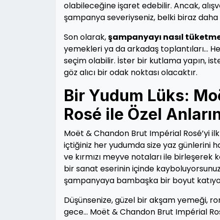
olabileceğine işaret edebilir. Ancak, alı
şampanya severiyseniz, belki biraz daha f
Son olarak,
şampanyayı nasıl tüketm
yemekleri ya da arkadaş toplantıları… He
seçim olabilir. İster bir kutlama yapın, 
göz alıcı bir odak noktası olacaktır.
Bir Yudum Lüks: Moë
Rosé ile Özel Anların
Moët & Chandon Brut Impérial Rosé’yi i
içtiğiniz her yudumda size yaz günlerini h
ve kırmızı meyve notaları ile birleşerek
bir sanat eserinin içinde kayboluyorsunuz
şampanyaya bambaşka bir boyut katıyo
Düşünsenize, güzel bir akşam yemeği, rom
gece… Moët & Chandon Brut Impérial Rosé,