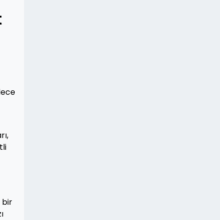
t
lece
rı,
li
 bir
ı