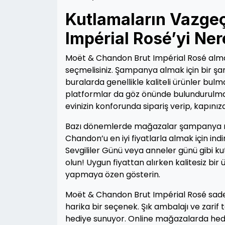
Kutlamaların Vazge
Impérial Rosé’yi Ne
Moët & Chandon Brut Impérial Rosé almak 
seçmelisiniz. Şampanya almak için bir şar
buralarda genellikle kaliteli ürünler bul
platformlar da göz önünde bulundurulmal
evinizin konforunda sipariş verip, kapınız
Bazı dönemlerde mağazalar şampanya mar
Chandon’u en iyi fiyatlarla almak için ind
Sevgililer Günü veya anneler günü gibi kut
olun! Uygun fiyattan alırken kalitesiz bir 
yapmaya özen gösterin.
Moët & Chandon Brut Impérial Rosé sadece
harika bir seçenek. Şık ambalajı ve zarif t
hediye sunuyor. Online mağazalarda hed