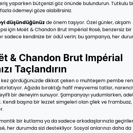
şveriş yaparken bütçenizi göz önünde bulundurun. Tutkulu b
azla ödemeyi göze alabilirsiniz.
eyi düşündüğünüz
de önem taşıyor. Özel günler, akşam
psi için Moët & Chandon Brut Impérial Rosé, benzersiz bir
ister sadece kendinize bir ödül verin; bu şampanya, her du
t & Chandon Brut Impérial
ızı Taçlandırın
lk kez gördüğünüzde dikkat çeken o muhteşem pembe reng
atırlatıyor. Ağızda bıraktığı hafif meyvemsi tatlar, narenc
 keyifli bir deneyim sunuyor. Şampanyayı yudumlarken, ade
. Kendi başına bir lezzet simgeleri olan çilek ve frambuaz,
r.
antik bir kutlama ya da sadece arkadaşlarınızla geçirilen
 her durumda sizi destekliyor. Sosyal anlarınızı daha da