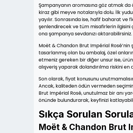
Şampanyanın aromasına göz atmak da öne
kiraz gibi meyve notalarıyla dolu. İlk y
yayılır. Sonrasında ise, hafif baharat ve fl
şenlendirecek ve tüm misafirlerin ilgisin
ona şampanya sevdanızı aktarabilirsiniz.
Moët & Chandon Brut Impérial Rosé’nin şişes
tasarlanmış olan bu ambalaj, özel anların
etmeniz gereken bir diğer unsur ise, ürün
alışveriş yaparak dolandırılma riskini en az
Son olarak, fiyat konusunu unutmamalısın
Ancak, kaliteden ödün vermeden seçiminiz
Brut Impérial Rosé, unutulmaz bir anı y
önünde bulundurarak, keyfinizi katlayabilir
Sıkça Sorulan Sorul
Moët & Chandon Brut I