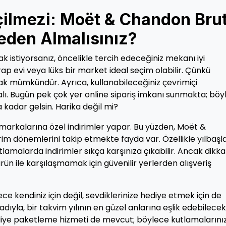
çilmezi: Moët & Chandon Bru
reden Almalısınız?
istiyorsanız, öncelikle tercih edeceğiniz mekanı iyi
ap evi veya lüks bir market ideal seçim olabilir. Çünkü
mak mümkündür. Ayrıca, kullanabileceğiniz çevrimiçi
ı. Bugün pek çok yer online sipariş imkanı sunmakta; böy
a kadar gelsin. Harika değil mi?
kalarına özel indirimler yapar. Bu yüzden, Moët &
irim dönemlerini takip etmekte fayda var. Özellikle yılbaşla
lamalarda indirimler sıkça karşınıza çıkabilir. Ancak dikkat
ürün ile karşılaşmamak için güvenilir yerlerden alışveriş
 kendiniz için değil, sevdiklerinize hediye etmek için de
adıyla, bir takvim yılının en güzel anlarına eşlik edebilecek
iye paketleme hizmeti de mevcut; böylece kutlamalarınız