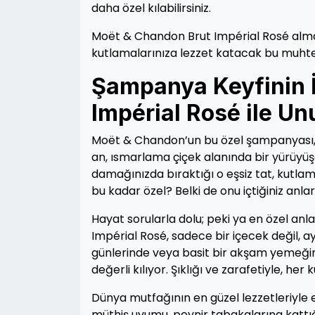
daha özel kılabilirsiniz.
Moët & Chandon Brut Impérial Rosé almak
kutlamalarınıza lezzet katacak bu muhteşe
Şampanya Keyfinin İ
Impérial Rosé ile Un
Moët & Chandon’un bu özel şampanyası, a
an, ısmarlama çiçek alanında bir yürüyüş
damağınızda bıraktığı o eşsiz tat, kutla
bu kadar özel? Belki de onu içtiğiniz anla
Hayat sorularla dolu; peki ya en özel anl
Impérial Rosé, sadece bir içecek değil,
günlerinde veya basit bir akşam yemeği
değerli kılıyor. Şıklığı ve zarafetiyle, her
Dünya mutfağının en güzel lezzetleriyle e
müthiş uyumu, peynir tabakalarına kattığı