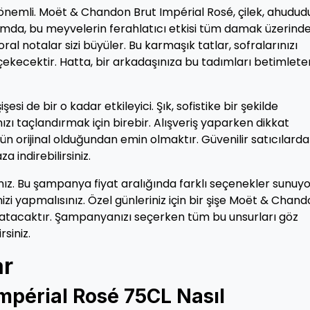
mli. Moët & Chandon Brut Impérial Rosé, çilek, ahudud
udumda, bu meyvelerin ferahlatıcı etkisi tüm damak üzerind
oral notalar sizi büyüler. Bu karmaşık tatlar, sofralarınızı
i çekecektir. Hatta, bir arkadaşınıza bu tadımları betimlet
i de bir o kadar etkileyici. Şık, sofistike bir şekilde
ızı taçlandırmak için birebir. Alışveriş yaparken dikkat
ün orijinal olduğundan emin olmaktır. Güvenilir satıcılard
a indirebilirsiniz.
ız. Bu şampanya fiyat aralığında farklı seçenekler sunuyo
i yapmalısınız. Özel günleriniz için bir şişe Moët & Chan
aratacaktır. Şampanyanızı seçerken tüm bu unsurları göz
siniz.
ar
mpérial Rosé 75CL Nasıl