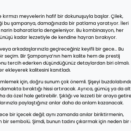
kırmızı meyvelerin hafif bir dokunuşuyla başlar. Çilek,
iği bu şampanya, damağınızda bir patlama yaratıyor. İleri
ve narin baharatlarla dengeleniyor. Bu kombinasyon, her
rünüşü kadar lezzetiyle de kendine hayran bırakıyor.
eya arkadaşlarınızla geçireceğiniz keyifli bir gece… Bu
bir seçim. Bir Şampanya’nın hem kalite hem de prestij
onu tercih ederken düşündüğünüz detaylardan biri olmalı.
 ekleyerek kalitesini kanıtladı.
imlemek için, doğru sunum çok önemli. Şişeyi buzdolabınd
makta bıraktığı hissi artıracak. Ayrıca, gümüş ya da alt
da özel hale getirebilir. Şıklığı ve lezzeti bir araya getir
larınızla paylaştığınız anlar daha da anlam kazanacak.
e bir içecek değil; aynı zamanda anılar biriktirmenin,
in bir sembolü. Şimdi, bunun tadını çıkarmak için neden bir 