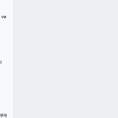
k ve
i
üşüş