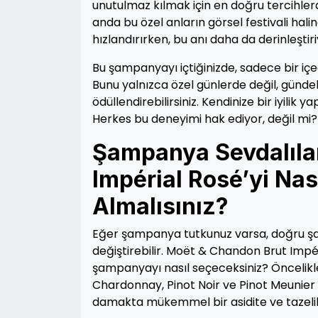
unutulmaz kılmak için en doğru tercihlerd
anda bu özel anların görsel festivali haline 
hızlandırırken, bu anı daha da derinleştiri
Bu şampanyayı içtiğinizde, sadece bir içec
Bunu yalnızca özel günlerde değil, gündeli
ödüllendirebilirsiniz. Kendinize bir iyilik 
Herkes bu deneyimi hak ediyor, değil mi?
Şampanya Sevdalılar
Impérial Rosé’yi Nas
Almalısınız?
Eğer şampanya tutkunuz varsa, doğru 
değiştirebilir. Moët & Chandon Brut Impéria
şampanyayı nasıl seçeceksiniz? Öncelikle
Chardonnay, Pinot Noir ve Pinot Meunie
damakta mükemmel bir asidite ve tazelik 