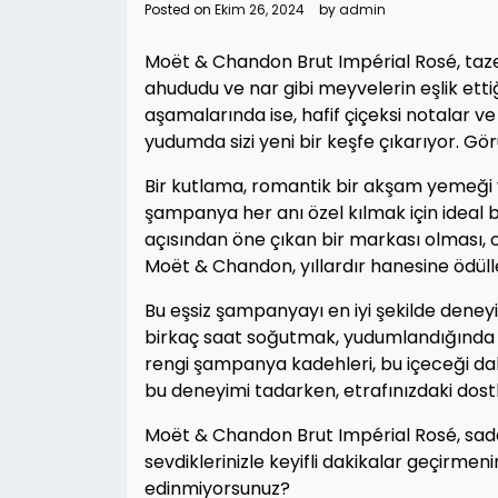
Posted on
Ekim 26, 2024
by
admin
Moët & Chandon Brut Impérial Rosé, taze 
ahududu ve nar gibi meyvelerin eşlik ett
aşamalarında ise, hafif çiçeksi notalar 
yudumda sizi yeni bir keşfe çıkarıyor. Gö
Bir kutlama, romantik bir akşam yemeği v
şampanya her anı özel kılmak için ideal 
açısından öne çıkan bir markası olması, 
Moët & Chandon, yıllardır hanesine ödüller
Bu eşsiz şampanyayı en iyi şekilde deney
birkaç saat soğutmak, yudumlandığında da
rengi şampanya kadehleri, bu içeceği daha 
bu deneyimi tadarken, etrafınızdaki dost
Moët & Chandon Brut Impérial Rosé, sadec
sevdiklerinizle keyifli dakikalar geçirmen
edinmiyorsunuz?