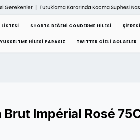
erekenler |
Tutuklama Kararinda Kacma Suphesi Nasil Dege
 LISTESI
SHORTS BEĞENI GÖNDERME HILESI
ŞIFRE
 YÜKSELTME HILESI PARASIZ
TWITTER GIZLI GÖLGELER
Brut Impérial Rosé 75