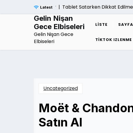
Skip
Tablet Satarken Dikkat Edilmesi G
Latest
to
content
Gelin Nişan
LISTE
SAYFA
Gece Elbiseleri
Gelin Nişan Gece
TIKTOK IZLENME
Elbiseleri
Uncategorized
Moët & Chandon 
Satın Al