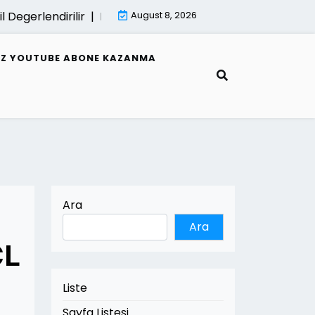
rlendirilir |
E Fatura Hata Mesajlari Ve Cozumleri |
August 8, 2026
Mimar
SIZ YOUTUBE ABONE KAZANMA
Ara
Ara
CL
Liste
Sayfa Listesi