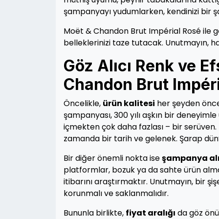
şampanyayı yudumlarken, kendinizi bir şa
Moët & Chandon Brut Impérial Rosé ile ge
belleklerinizi taze tutacak. Unutmayın, h
Göz Alıcı Renk ve E
Chandon Brut Impéri
Öncelikle,
ürün kalitesi
her şeyden önce 
şampanyası, 300 yılı aşkın bir deneyimle ü
içmekten çok daha fazlası – bir serüven. 
zamanda bir tarih ve gelenek. Şarap düny
Bir diğer önemli nokta ise
şampanya alı
platformlar, bozuk ya da sahte ürün alma 
itibarını araştırmaktır. Unutmayın, bir ş
korunmalı ve saklanmalıdır.
Bununla birlikte,
fiyat aralığı
da göz önün