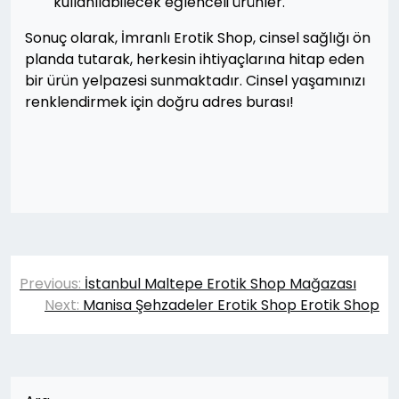
kullanılabilecek eğlenceli ürünler.
Sonuç olarak, İmranlı Erotik Shop, cinsel sağlığı ön
planda tutarak, herkesin ihtiyaçlarına hitap eden
bir ürün yelpazesi sunmaktadır. Cinsel yaşamınızı
renklendirmek için doğru adres burası!
Yazı
Previous:
İstanbul Maltepe Erotik Shop Mağazası
gezinmesi
Next:
Manisa Şehzadeler Erotik Shop Erotik Shop