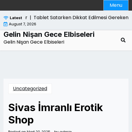
Skip
Menu
to
content
hlikelidir |
Tablet Satarken Dikkat Edilmesi Gerekenle
Latest
August 7, 2026
Gelin Nişan Gece Elbiseleri
Gelin Nişan Gece Elbiseleri
Uncategorized
Sivas İmranlı Erotik
Shop
Posted on
Mart 20, 2025
by
admin