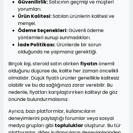
Güvenilirlik:
Satıcının geçmişi ve müşteri
yorumları.
Ürün Kalitesi:
Satılan ürünlerin kalitesi ve
menşei.
Ödeme Seçenekleri:
Güvenli ödeme
yöntemleri sunup sunmadıkları.
İade Politikası:
Ürünlerde bir sorun
olduğunda ne yapmanız gerektiği.
Birçok kişi, steroid satın alırken
fiyatın
önemli
olduğunu düşünse de, kalite her zaman öncelikli
olmalıdır. Düşük fiyatlı ürünler genellikle kalitesiz
olabilir ve bu da sağlığınıza zarar verebilir. Bu
nedenle, fiyatları karşılaştırırken kaliteyi de göz
önünde bulundurmalısınız.
Ayrıca, bazı platformlar, kullanıcıların
deneyimlerini paylaştığı forumlar veya sosyal
medya grupları gibi
topluluklar
oluşturur. Bu tür
platformlar, diğer kullanıcıların deneyimlerinden