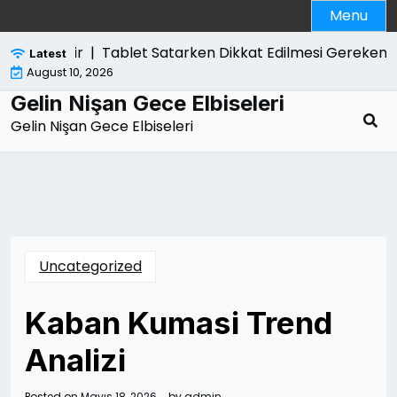
Skip
Menu
to
content
hlikelidir |
Tablet Satarken Dikkat Edilmesi Gerekenle
Latest
August 10, 2026
Gelin Nişan Gece Elbiseleri
Gelin Nişan Gece Elbiseleri
Uncategorized
Kaban Kumasi Trend
Analizi
Posted on
Mayıs 18, 2026
by
admin