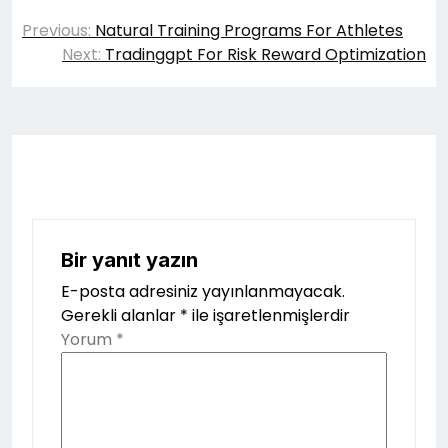
Yazı
Previous:
Natural Training Programs For Athletes
gezinmesi
Next:
Tradinggpt For Risk Reward Optimization
Bir yanıt yazın
E-posta adresiniz yayınlanmayacak.
Gerekli alanlar
*
ile işaretlenmişlerdir
Yorum
*